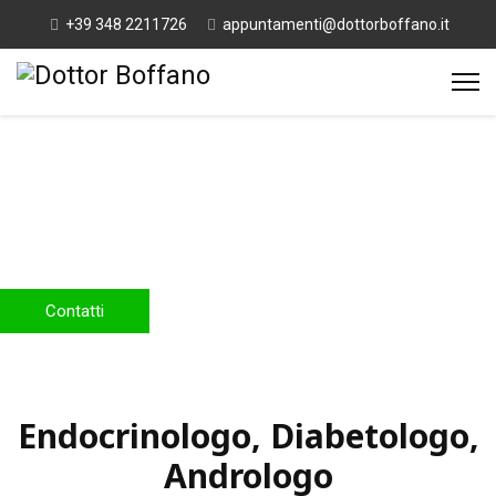
+39 348 2211726
appuntamenti@dottorboffano.it
DR. GIAN MARIO BOFFANO
Medico Chirurgo, Endocrinologo,
Diabetologo, Andrologo Internista
a Torino e provincia, in provincia di
Cuneo e Savona
Contatti
Endocrinologo, Diabetologo,
Andrologo